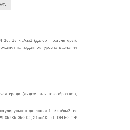
6, 25 кгс/см2 (далее - регуляторы),
держания на заданном уровне давления
чая среда (жидкая или газообразная),
гулируемого давления 1...5кгс/см2, из
РД 65235-050-02, 21нж10нж1, DN 50-Г-Ф