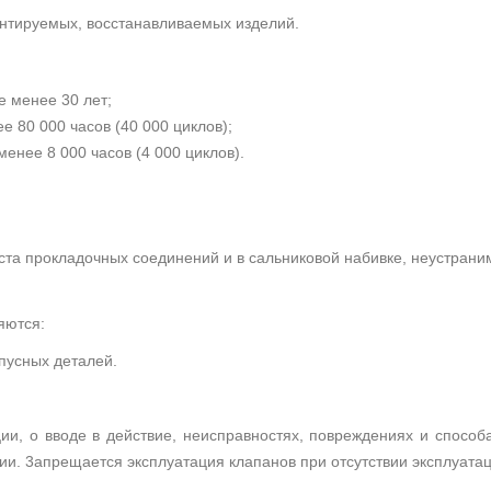
онтируемых, восстанавливаемых изделий.
е менее 30 лет;
е 80 000 часов (40 000 циклов);
менее 8 000 часов (4 000 циклов).
еста прокладочных соединений и в сальниковой набивке, неустран
яются:
пусных деталей.
ации, о вводе в действие, неисправностях, повреждениях и способ
ции. 3апрещается эксплуатация клапанов при отсутствии эксплуата