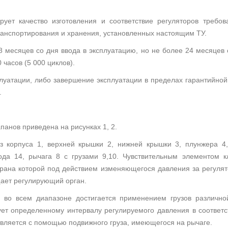
ирует качество изготовления и соответствие регуляторов тре
ранспортирования и хранения, установленных настоящим ТУ.
8 месяцев со дня ввода в эксплуатацию, но не более 24 месяцев 
часов (5 000 циклов).
плуатации, либо завершение эксплуатации в пределах гарантийно
.
панов приведена на рисунках 1, 2.
з корпуса 1, верхней крышки 2, нижней крышки 3, плунжера 4,
ода 14, рычага 8 с грузами 9,10. Чувствительным элементом к
рана которой под действием изменяющегося давления за регулят
щает регулирующий орган.
я во всем диапазоне достигается применением грузов различн
вует определенному интервалу регулируемого давления в соответс
вляется с помощью подвижного груза, имеющегося на рычаге.