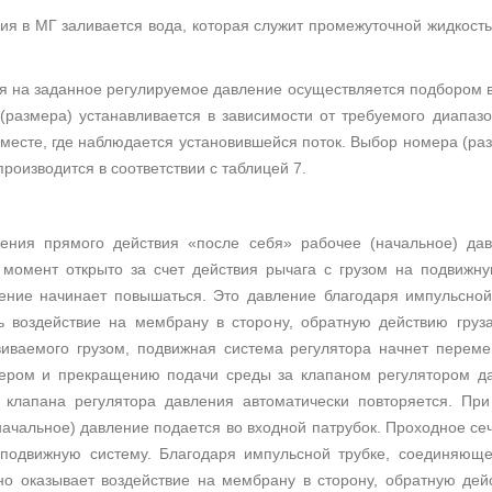
ния в МГ заливается вода, которая служит промежуточной жидкос
я на заданное регулируемое давление осуществляется подбором 
(размера) устанавливается в зависимости от требуемого диапазо
месте, где наблюдается установившейся поток. Выбор номера (раз
роизводится в соответствии с таблицей 7.
ения прямого действия «после себя» рабочее (начальное) дав
 момент открыто за счет действия рычага с грузом на подвижну
ление начинает повышаться. Это давление благодаря импульсно
ь воздействие на мембрану в сторону, обратную действию груз
иваемого грузом, подвижная система регулятора начнет переме
жером и прекращению подачи среды за клапаном регулятором да
 клапана регулятора давления автоматически повторяется. При
начальное) давление подается во входной патрубок. Проходное сеч
 подвижную систему. Благодаря импульсной трубке, соединяющ
о оказывает воздействие на мембрану в сторону, обратную дейс