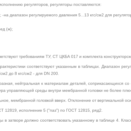
 исполнению регуляторов, регуляторы поставляются:
 -на диапазон регулируемого давления 5...13 кгс/см2 для регуляторо
ед (ж);
ветствуют требованиям ТУ, СТ ЦКБА 017 и комплекта конструкторск
рактеристики соответствуют указанным в таблицах. Диапазон регул
с/см2 до 8 кгс/см2 - для DN 200.
бразная, нейтральная к материалам деталей, соприкасающихся со
ура управляющей среды внутри мембранной головки не более плю
ьное, мембранной головкой вверх. Отклонение от вертикальной оси
 12819, исполнение 5 ("паз") по ГОСТ 12815, ряд2.
ы в затворе должно соответствовать указанному в таблице 4. Клас