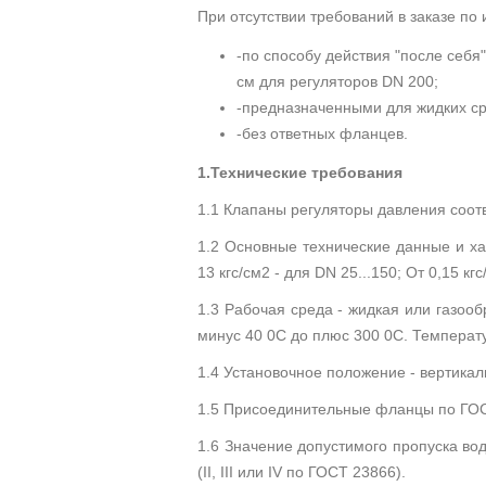
При отсутствии требований в заказе по
-по способу действия "после себя";
см для регуляторов DN 200;
-предназначенными для жидких ср
-без ответных фланцев.
1.Технические требования
1.1 Клапаны регуляторы давления соот
1.2 Основные технические данные и ха
13 кгс/см2 - для DN 25...150; От 0,15 кг
1.3 Рабочая среда - жидкая или газоо
минус 40 0С до плюс 300 0С. Температ
1.4 Установочное положение - вертикал
1.5 Присоединительные фланцы по ГОСТ
1.6 Значение допустимого пропуска вод
(II, III или IV по ГОСТ 23866).