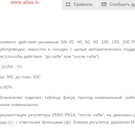
о действия рычажные DN 25, 40, 50, 80, 100, 150, 200 PN 1
убопроводах, емкостях и сосудах с целью автоматического под
 (способы действия: "до себя" или "после себя").
15150 - У1.
ус 30С до плюс 50С.
о 80%.
обозначение изделия, таблица фигур, проход номинальный, рабо
ление номинальное.
документации регулятора DN50 PN16, "после себя", на диапазон ре
еды (г), с ответными фланцами (ф): Клапан регулятор давления К