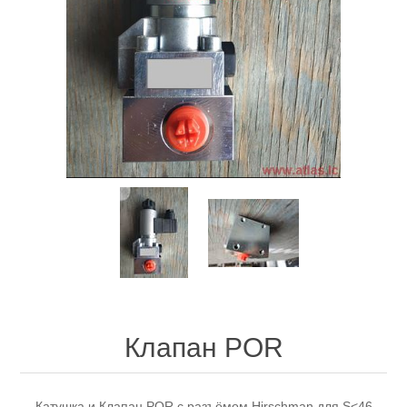
Клапан POR
Катушка и Клапан POR с разъёмом Hirschman для S<46