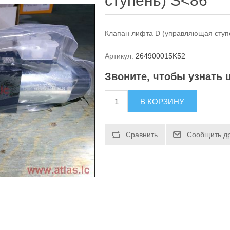
ступень) S<86
Клапан лифта D (управляющая ступ
Артикул:
264900015K52
Звоните, чтобы узнать 