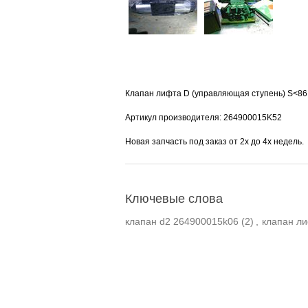
Клапан лифта D (управляющая ступень) S<8
Артикул производителя: 264900015K52
Новая запчасть под заказ от 2х до 4х недель.
Ключевые слова
клапан d2 264900015k06
(2)
,
клапан ли