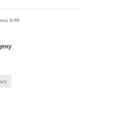
ень) S<86
цену