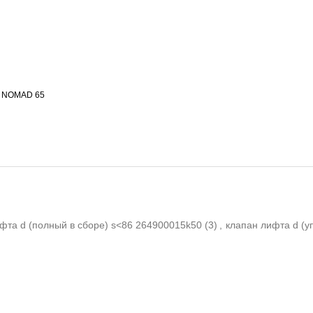
6 NOMAD 65
фта d (полный в сборе) s<86 264900015k50
(3)
,
клапан лифта d (