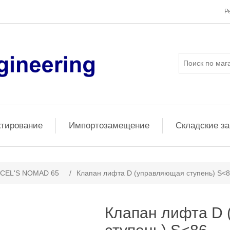
Р
ктирование
Импортозамещение
Складские з
CEL'S NOMAD 65
/
Клапан лифта D (управляющая ступень) S<
Клапан лифта D