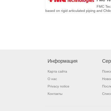
FMC Tech
based on rigid articulated piping and Chi
Информация
Сер
Карта сайта
Поис
О нас
Ново
Privacy notice
Посл
Контакты
Спис