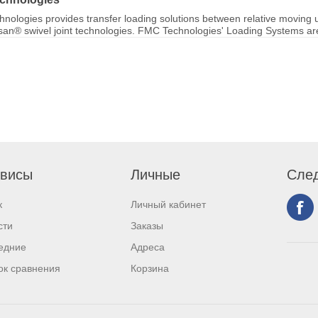
nologies provides transfer loading solutions between relative moving u
ksan® swivel joint technologies. FMC Technologies' Loading Systems are 
висы
Личные
След
к
Личный кабинет
сти
Заказы
едние
Адреса
ок сравнения
Корзина