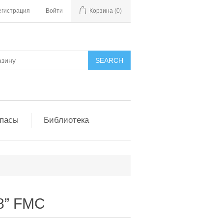
егистрация
Войти
Корзина
(0)
апасы
Библиотека
8” FMC