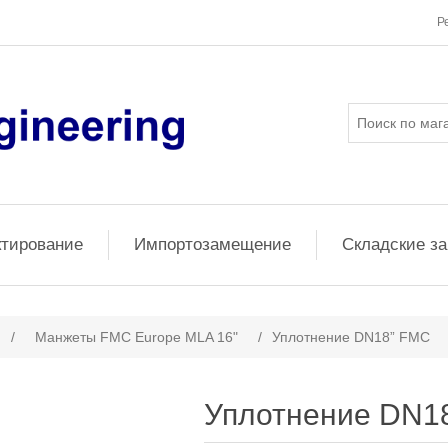
Р
ктирование
Импортозамещение
Складские з
/
Манжеты FMC Europe MLA 16"
/
Уплотнение DN18” FMC
Уплотнение DN1