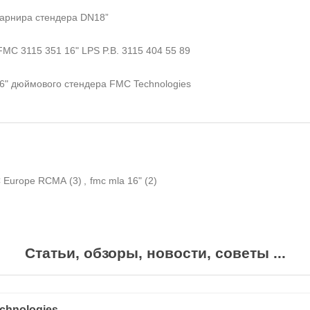
арнира стендера DN18”
MC 3115 351 16" LPS P.B. 3115 404 55 89
6" дюймового стендера FMC Technologies
 Europe RCMA
(3)
,
fmc mla 16"
(2)
Статьи, обзоры, новости, советы ...
chnologies